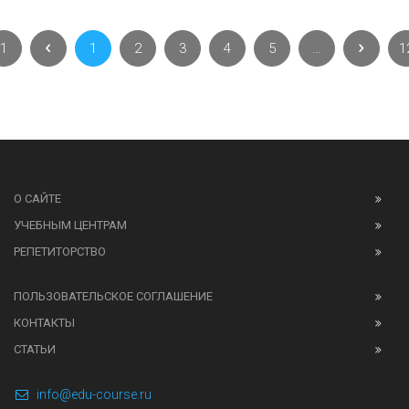
1
1
2
3
4
5
…
1
О САЙТЕ
УЧЕБНЫМ ЦЕНТРАМ
РЕПЕТИТОРСТВО
ПОЛЬЗОВАТЕЛЬСКОЕ СОГЛАШЕНИЕ
КОНТАКТЫ
СТАТЬИ
info@edu-course.ru