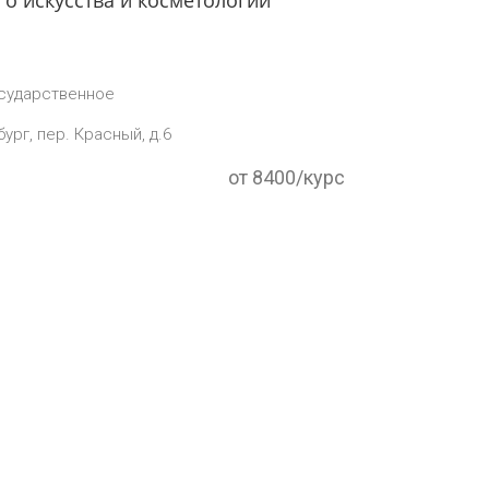
о искусства и косметологии
сударственное
ург, пер. Красный, д.6
от 8400/курс