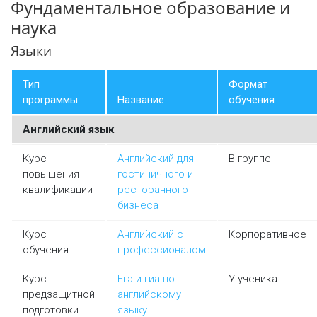
Фундаментальное образование и
наука
Языки
Тип
Формат
программы
Название
обучения
Английский язык
Курс
Английский для
В группе
повышения
гостиничного и
квалификации
ресторанного
бизнеса
Курс
Английский с
Корпоративное
обучения
профессионалом
Курс
Егэ и гиа по
У ученика
предзащитной
английскому
подготовки
языку