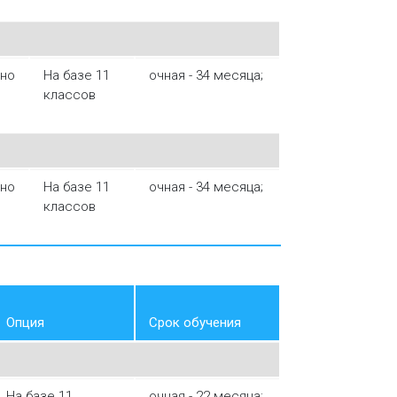
тно
На базе 11
очная - 34 месяца;
классов
тно
На базе 11
очная - 34 месяца;
классов
Опция
Срок обучения
На базе 11
очная - 22 месяца;