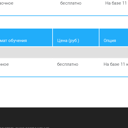
аочное
бесплатно
На базе 11
мат обучения
Цена (руб.)
Опция
чное
бесплатно
На базе 11 