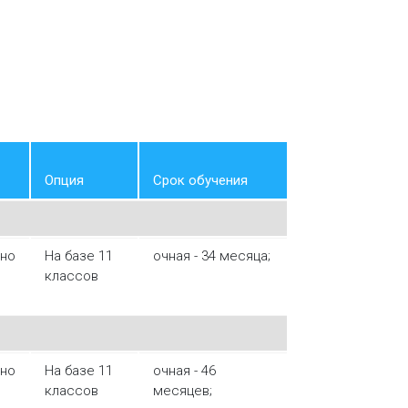
Опция
Срок обучения
тно
На базе 11
очная - 34 месяца;
классов
тно
На базе 11
очная - 46
классов
месяцев;