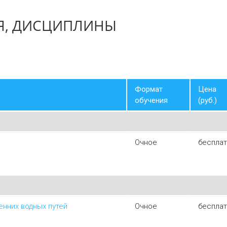
Я, ДИСЦИПЛИНЫ
Формат
Цена
обучения
(руб.)
Очное
беспла
енних водных путей
Очное
беспла