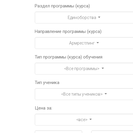
Раздел программы (курса)
Единоборства
Направление программы (курса)
Армрестлинг
Тип программы (курса) обучения
<Все программы>
Тип ученика
<Все типы учеников>
Цена за:
<все>