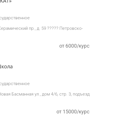
КАТ»
сударственное
Керамический пр., д. 59 ????? Петровско-
от 6000/курс
Школа
сударственное
Новая Басманная ул., дом 4/6, стр. 3, подъезд
от 15000/курс