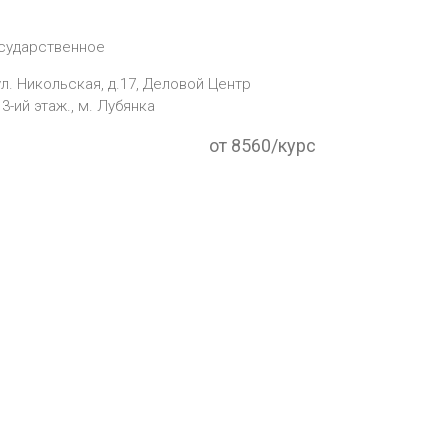
сударственное
ул. Никольская, д.17, Деловой Центр
3-ий этаж., м. Лубянка
от 8560/курс