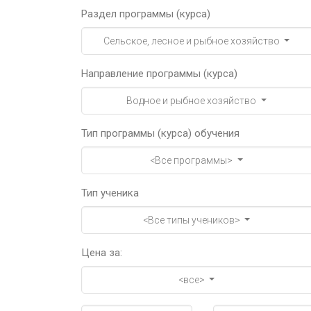
Раздел программы (курса)
Сельское, лесное и рыбное хозяйство
Направление программы (курса)
Водное и рыбное хозяйство
Тип программы (курса) обучения
<Все программы>
Тип ученика
<Все типы учеников>
Цена за:
<все>