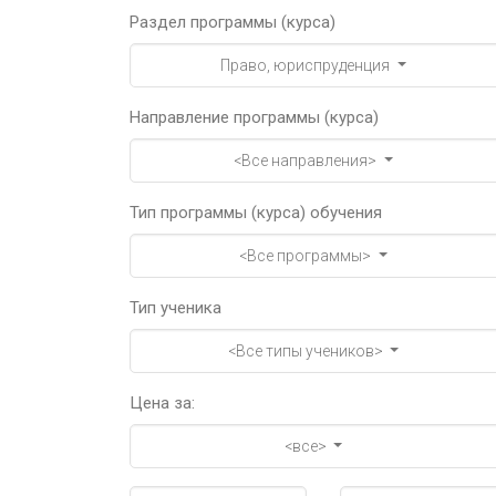
Раздел программы (курса)
Право, юриспруденция
Направление программы (курса)
<Все направления>
Тип программы (курса) обучения
<Все программы>
Тип ученика
<Все типы учеников>
Цена за:
<все>