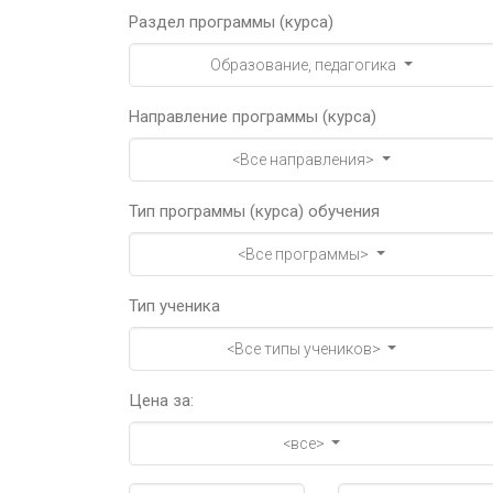
Раздел программы (курса)
Образование, педагогика
Направление программы (курса)
<Все направления>
Тип программы (курса) обучения
<Все программы>
Тип ученика
<Все типы учеников>
Цена за:
<все>