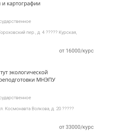
и и картографии
сударственное
Гороховский пер., д. 4 ????? Курская,
от 16000/курс
ут экологической
реподготовки МНЭПУ
сударственное
ул. Космонавта Волкова, д. 20 ?????
от 33000/курс