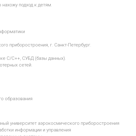
 нахожу подход к детям.
информатики
го приборостроения, г. Санкт-Петербург.
ке С/С++, СУБД (базы данных).
ютерных сетей.
го образования
енный университет аэрокосмического приборостроения
аботки информации и управления