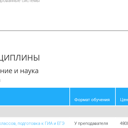
зированные системы
СЦИПЛИНЫ
ние и наука
и
Формат обучения
Цена
классов, подготовка к ГИА и ЕГЭ
У преподавателя
480