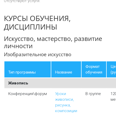
Отсутствуют услуги.
КУРСЫ ОБУЧЕНИЯ,
ДИСЦИПЛИНЫ
Искусство, мастерство, развитие
личности
Изобразительное искусство
Формат
Це
Тип программы
Название
обучения
(ру
Живопись
Конференция\форум
Уроки
В группе
12
живописи,
ме
рисунка,
композиции