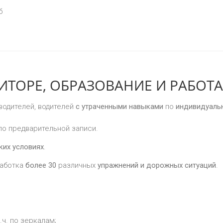
б
ТОРЕ, ОБРАЗОВАНИЕ И РАБОТА
водителей, водителей
с утраченными навыками
по
индивидуаль
о предварительной записи.
ких условиях
.
аботка
более
30
различных
упражнений и дорожных ситуаций
.
 т.ч. по зеркалам;