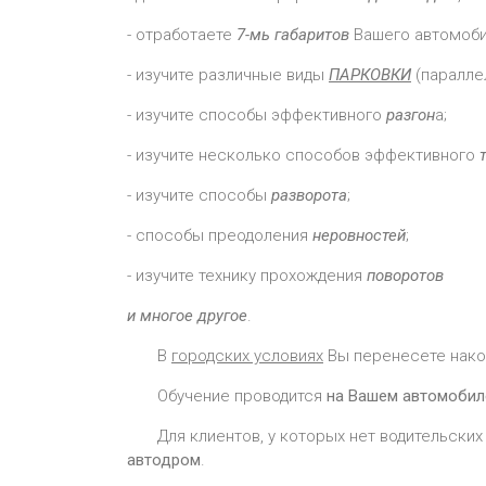
- отработаете
7-мь габаритов
Вашего автомоби
- изучите различные виды
ПАРКОВКИ
(параллел
- изучите способы эффективного
разгон
а;
- изучите несколько способов эффективного
- изучите способы
разворота
;
- способы преодоления
неровностей
;
- изучите технику прохождения
поворотов
и многое другое
.
В
городских условиях
Вы перенесете нако
Обучение проводится
на Вашем автомобил
Для клиентов, у которых нет водительских 
автодром
.