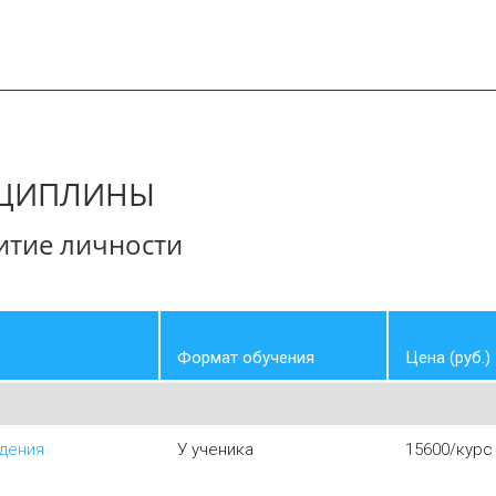
СЦИПЛИНЫ
витие личности
Формат обучения
Цена (руб.)
дения
У ученика
15600/курс