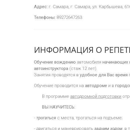
Адрес:
г. Самара, г. Самара, ул. Карбышева, 61
Телефоны:
89272647263
ИНФОРМАЦИЯ О РЕПЕТИ
Обучение вождению
автомобиля
начинающих
автоинструктора
(стаж 12 лет).
Занятия проводятся в
удобное для Вас время
п
Обучение проводится на
автодроме
и в
городс
В программе
автодромной подготовки
отр
ВЫ НАУЧИТЕСЬ:
-
трогаться
с места, трогаться на подъеме;
- двигаться и маневрировать
задним ходом
, в