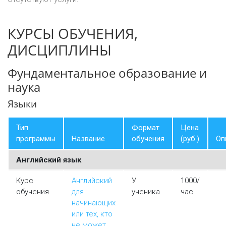
КУРСЫ ОБУЧЕНИЯ,
ДИСЦИПЛИНЫ
Фундаментальное образование и
наука
Языки
Тип
Формат
Цена
программы
Название
обучения
(руб.)
Оп
Английский язык
Курс
Английский
У
1000/
обучения
для
ученика
час
начинающих
или тех, кто
не может