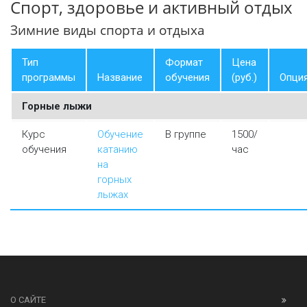
Спорт, здоровье и активный отдых
Зимние виды спорта и отдыха
Тип
Формат
Цена
программы
Название
обучения
(руб.)
Опци
Горные лыжи
Курс
Обучение
В группе
1500/
обучения
катанию
час
на
горных
лыжах
О САЙТЕ