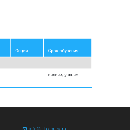
Опция
Срок обучения
индивидуально
info@edu-course.ru