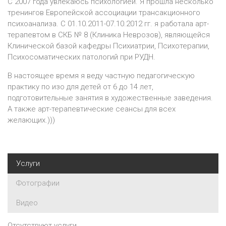
С 2007 года увлекаюсь психологией. Я прошла несколько
тренингов Европейской ассоциации трансакционного
психоанализа. С 01.10.2011-07.10.2012 гг. я работала арт-
терапевтом в
C
КБ № 8 (Клиника Неврозов), являющейся
Клинической базой кафедры Психиатрии, Психотерапии,
Психосоматических патологий при РУДН.
В настоящее время я веду частную педагогическую
практику по изо для детей от 6 до 14 лет,
подготовительные занятия в художественные заведения.
А также арт-терапевтические сеансы для всех
желающих.)))
Услуги
Фотографии
Видео
Отсутствуют услуги.