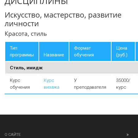
ДИСЦИПЛИНЫ
Искусство, мастерство, развитие
личности
Красота, стиль
Тип
Формат
Цена
программы
Название
обучения
(руб.)
Стиль, имидж
Курс
Курс
У
35000/
обучения
визажа
преподавателя
курс
О САЙТЕ