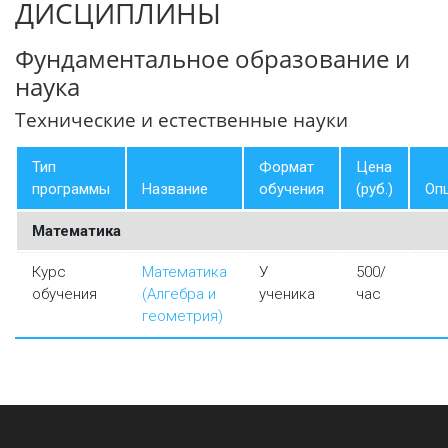
ДИСЦИПЛИНЫ
Фундаментальное образование и
наука
Технические и естественные науки
Тип
Формат
Цена
программы
Название
обучения
(руб.)
Оп
Математика
Курс
Математика
У
500/
обучения
(Алгебра и
ученика
час
геометрия)