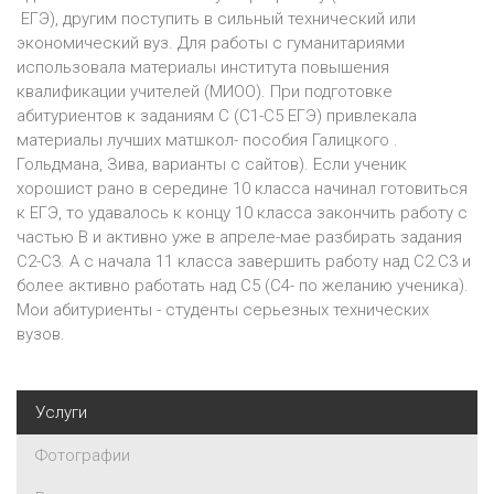
ЕГЭ), другим поступить в сильный технический или
экономический вуз. Для работы с гуманитариями
использовала материалы института повышения
квалификации учителей (МИОО). При подготовке
абитуриентов к заданиям С (С1-С5 ЕГЭ) привлекала
материалы лучших матшкол- пособия Галицкого .
Гольдмана, Зива, варианты с cайтов). Если ученик
хорошист рано в середине 10 класса начинал готовиться
к ЕГЭ, то удавалось к концу 10 класса закончить работу с
частью B и активно уже в апреле-мае разбирать задания
С2-С3. А с начала 11 класса завершить работу над С2.С3 и
более активно работать над С5 (С4- по желанию ученика).
Мои абитуриенты - студенты серьезных технических
вузов.
Услуги
Фотографии