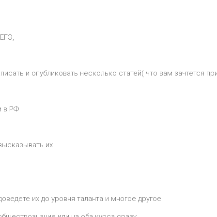
ЕГЭ,
аписать и опубликовать несколько статей( что вам зачтется пр
и в РФ
 высказывать их
оведете их до уровня таланта и многое другое
обществознание или на оба курса сразу