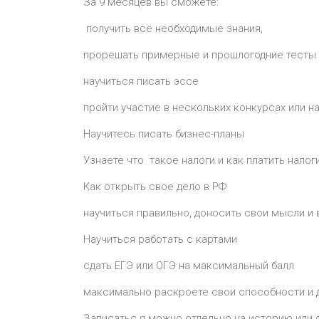
За 9 месяцев вы сможете:
получить все необходимые знания,
прорешать примерные и прошлогодние тесты 
научиться писать эссе
пройти участие в нескольких конкурсах или н
Научитесь писать бизнес-планы
Узнаете что такое налоги и как платить налог
Как открыть свое дело в РФ
научиться правильно, доносить свои мысли и
Научиться работать с картами
сдать ЕГЭ или ОГЭ на максимальный балл
максимально раскроете свои способности и д
Записатьс я можно отдельно на историю или 