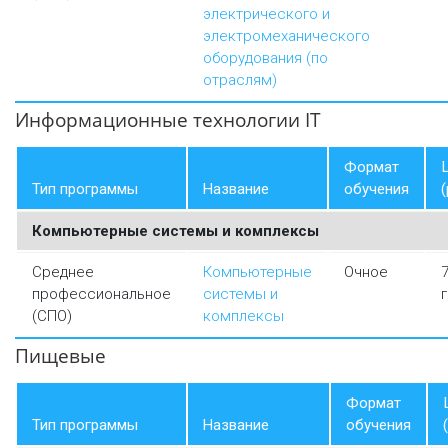
электрического и
электромеханического
оборудования (по
отраслям)
Информационные технологии IT
Формат
Тип программы
Название
обучения
(
Компьютерные системы и комплексы
Среднее
Компьютерные
Очное
профессиональное
системы и
(СПО)
комплексы
Пищевые
Формат
Тип программы
Название
обучения