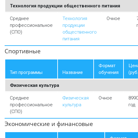
Технология продукции общественного питания
Среднее
Технология
Очное
профессиональное
продукции
(СПО)
общественного
питания
Спортивные
Формат
Цен
Тип программы
Название
обучения
(руб.
Физическая культура
Среднее
Физическая
Очное
8990
профессиональное
культура
год
(СПО)
Экономические и финансовые