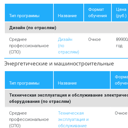
Формат
Цена
Тип программы
Название
обучения
(руб.)
Дизайн (по отраслям)
Среднее
Дизайн
Очное
89900
профессиональное
(по
год
(СПО)
отраслям)
Энергетические и машиностроительные
Форма
Тип программы
Название
обуче
Техническая эксплуатация и обслуживание электриче
оборудования (по отраслям)
Среднее
Техническая
Очное
профессиональное
эксплуатация и
(СПО)
обслуживание