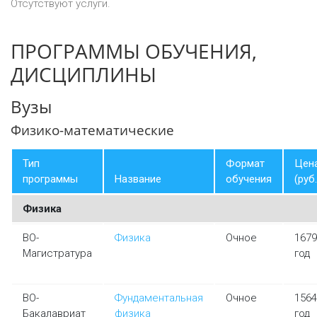
Отсутствуют услуги.
ПРОГРАММЫ ОБУЧЕНИЯ,
ДИСЦИПЛИНЫ
Вузы
Физико-математические
Тип
Формат
Цен
программы
Название
обучения
(руб.
Физика
ВО-
Физика
Очное
1679
Магистратура
год
ВО-
Фундаментальная
Очное
1564
Бакалавриат
физика
год