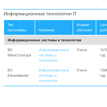
Информационные технологии IT
Тип
Формат
Цен
программы
Название
обучения
(руб
Информационные системы и технологии
ВО-
Информационные
Очное
167
Магистратура
системы и
год
технологии
ВО-
Информационные
Очное
156
Бакалавриат
системы и
год
технологии