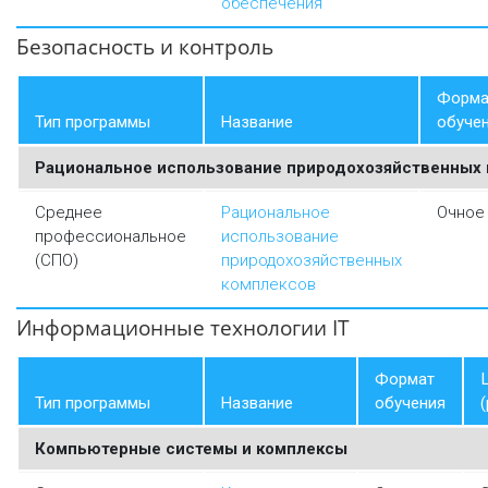
обеспечения
Безопасность и контроль
Форма
Тип программы
Название
обуче
Рациональное использование природохозяйственных
Среднее
Рациональное
Очное
профессиональное
использование
(СПО)
природохозяйственных
комплексов
Информационные технологии IT
Формат
Тип программы
Название
обучения
(
Компьютерные системы и комплексы