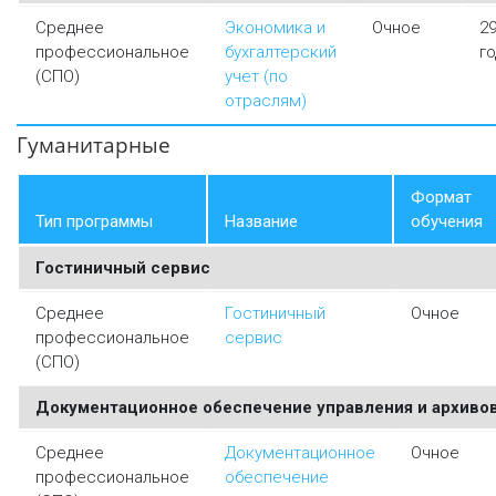
Среднее
Экономика и
Очное
2
профессиональное
бухгалтерский
го
(СПО)
учет (по
отраслям)
Гуманитарные
Формат
Тип программы
Название
обучения
Гостиничный сервис
Среднее
Гостиничный
Очное
профессиональное
сервис
(СПО)
Документационное обеспечение управления и архиво
Среднее
Документационное
Очное
профессиональное
обеспечение