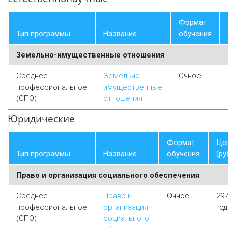
Формат
Тип программы
Название
обучения
Земельно-имущественные отношения
Среднее
Земельно-
Очное
профессиональное
имущественные
(СПО)
отношения
Юридические
Формат
Це
Тип программы
Название
обучения
(ру
Право и организация социального обеспечения
Среднее
Право и
Очное
297
профессиональное
организация
год
(СПО)
социального