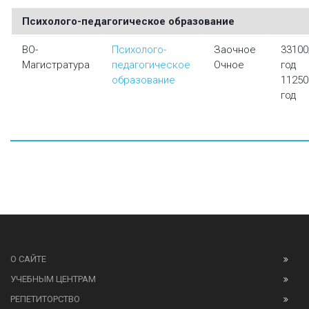
Психолого-педагогическое образование
ВО-
Психолого-
Заочное
33100
Магистратура
педагогическое
Очное
год
образование
11250
год
О САЙТЕ
УЧЕБНЫМ ЦЕНТРАМ
РЕПЕТИТОРСТВО