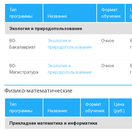
Тип
Формат
программы
Название
обучения
(
Экология и природопользование
ВО-
Экология и
Очное
Бакалавриат
природопользование
ВО-
Экология и
Очное
Магистратура
природопользование
Физико-математические
Тип
Формат
Цена
программы
Название
обучения
(руб.)
Прикладная математика и информатика