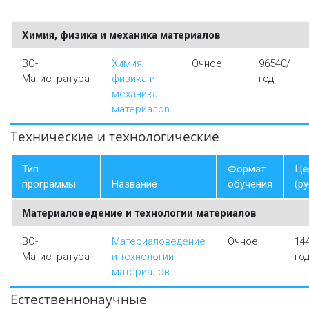
Химия, физика и механика материалов
ВО-
Химия,
Очное
96540/
Магистратура
физика и
год
механика
материалов
Технические и технологические
Тип
Формат
Це
программы
Название
обучения
(ру
Материаловедение и технологии материалов
ВО-
Материаловедение
Очное
14
Магистратура
и технологии
го
материалов
Естественнонаучные