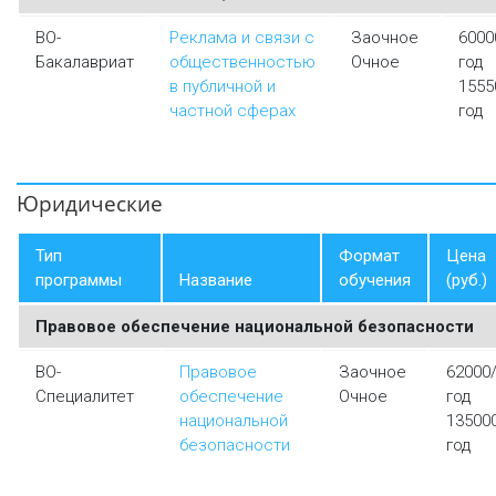
ВО-
Реклама и связи с
Заочное
6000
Бакалавриат
общественностью
Очное
год
в публичной и
1555
частной сферах
год
Юридические
Тип
Формат
Цена
программы
Название
обучения
(руб.)
Правовое обеспечение национальной безопасности
ВО-
Правовое
Заочное
62000
Специалитет
обеспечение
Очное
год
национальной
13500
безопасности
год