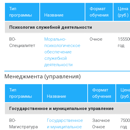
Тип
Формат
Цена
программы
Название
обучения
(руб.)
Психология служебной деятельности
ВО-
Морально-
Очное
15550
Специалитет
психологическое
год
обеспечение
служебной
деятельности
Менеджмента (управления)
Тип
Формат
Цен
программы
Название
обучения
(руб.
Государственное и муниципальное управление
ВО-
Государственное
Заочное
7500
Магистратура
и муниципальное
Очное
год