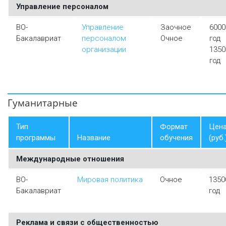
Управление персоналом
ВО-
Управление
Заочное
6000
Бакалавриат
персоналом
Очное
год
организации
1350
год
Гуманитарные
Тип
Формат
Цен
программы
Название
обучения
(руб.
Международные отношения
ВО-
Мировая политика
Очное
1350
Бакалавриат
год
Реклама и связи с общественностью