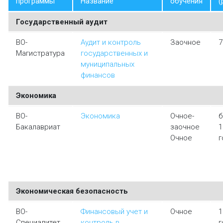
программы
Название
обучения
(
Государственный аудит
ВО-
Аудит и контроль
Заочное
7
Магистратура
государственных и
муниципальных
финансов
Экономика
ВО-
Экономика
Очное-
б
Бакалавриат
заочное
1
Очное
г
Экономическая безопасность
ВО-
Финансовый учет и
Очное
1
Специалитет
контроль в
г