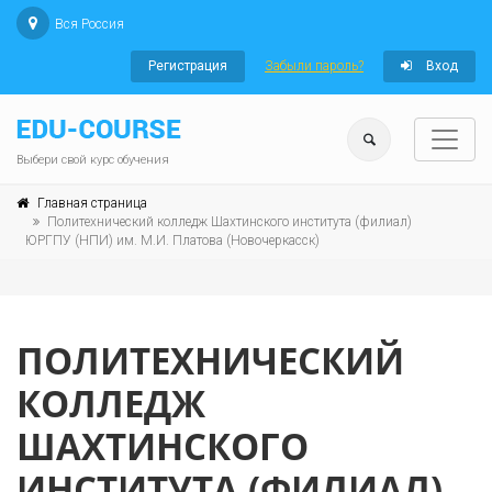
Вся Россия
Регистрация
Забыли пароль?
Вход
Выбери свой курс обучения
Главная страница
Политехнический колледж Шахтинского института (филиал)
ЮРГПУ (НПИ) им. М.И. Платова (Новочеркасск)
ПОЛИТЕХНИЧЕСКИЙ
КОЛЛЕДЖ
ШАХТИНСКОГО
ИНСТИТУТА (ФИЛИАЛ)