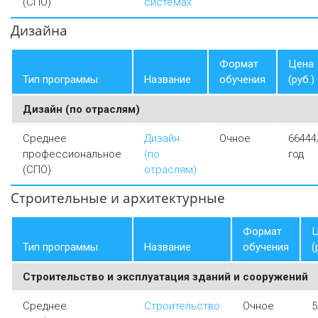
(СПО)
системах
Дизайна
Формат
Цена
Тип программы
Название
обучения
(руб.)
Дизайн (по отраслям)
Среднее
Дизайн
Очное
66444
профессиональное
(по
год
(СПО)
отраслям)
Строительные и архитектурные
Формат
Ц
Тип программы
Название
обучения
(
Строительство и эксплуатация зданий и сооружений
Среднее
Строительство
Очное
5