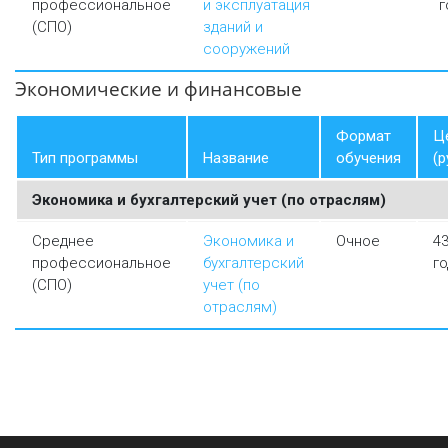
профессиональное
и эксплуатация
г
(СПО)
зданий и
сооружений
Экономические и финансовые
Формат
Ц
Тип программы
Название
обучения
(р
Экономика и бухгалтерский учет (по отраслям)
Среднее
Экономика и
Очное
4
профессиональное
бухгалтерский
го
(СПО)
учет (по
отраслям)