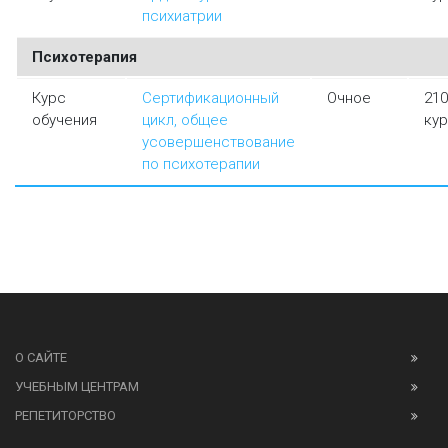
психиатрии
Психотерапия
Курс
Сертификационный
Очное
210
обучения
цикл, общее
ку
усовершенствование
по психотерапии
О САЙТЕ
УЧЕБНЫМ ЦЕНТРАМ
РЕПЕТИТОРСТВО