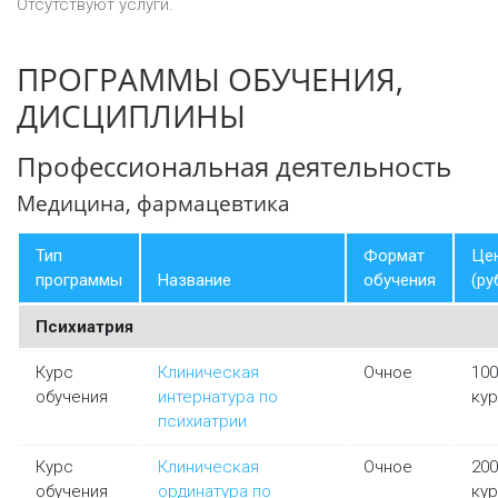
Отсутствуют услуги.
ПРОГРАММЫ ОБУЧЕНИЯ,
ДИСЦИПЛИНЫ
Профессиональная деятельность
Медицина, фармацевтика
Тип
Формат
Це
программы
Название
обучения
(ру
Психиатрия
Курс
Клиническая
Очное
100
обучения
интернатура по
ку
психиатрии
Курс
Клиническая
Очное
200
обучения
ординатура по
ку