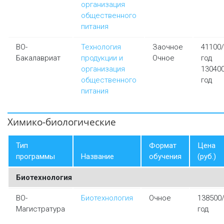
организация
общественного
питания
ВО-
Технология
Заочное
41100/
Бакалавриат
продукции и
Очное
год
организация
13040
общественного
год
питания
Химико-биологические
Тип
Формат
Цена
программы
Название
обучения
(руб.)
Биотехнология
ВО-
Биотехнология
Очное
138500
Магистратура
год