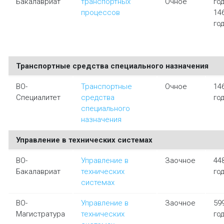
Бакалавриат
транспортных
Очное
го
процессов
14
го
Транспортные средства специального назначения
ВО-
Транспортные
Очное
14
Специалитет
средства
го
специального
назначения
Управление в технических системах
ВО-
Управление в
Заочное
44
Бакалавриат
технических
го
системах
ВО-
Управление в
Заочное
59
Магистратура
технических
го