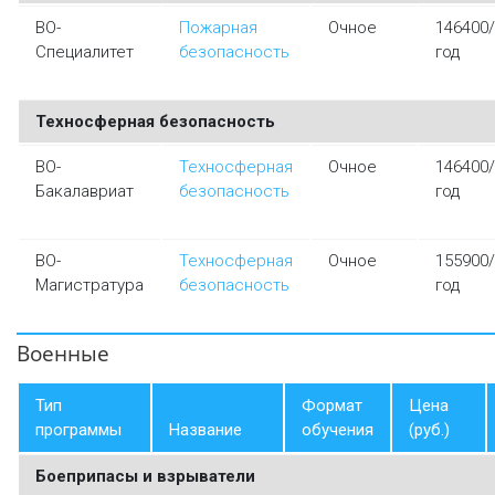
ВО-
Пожарная
Очное
146400/
Специалитет
безопасность
год
Техносферная безопасность
ВО-
Техносферная
Очное
146400/
Бакалавриат
безопасность
год
ВО-
Техносферная
Очное
155900/
Магистратура
безопасность
год
Военные
Тип
Формат
Цена
программы
Название
обучения
(руб.)
Боеприпасы и взрыватели