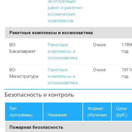
эксплуатация
ракет и ракетно-
космических
комплексов
Ракетные комплексы и космонавтика
ВО-
Ракетные
Очное
1789
Бакалавриат
комплексы и
год
космонавтика
ВО-
Ракетные
Очное
1911
Магистратура
комплексы и
год
космонавтика
Безопасность и контроль
Тип
Формат
Цена
программы
Название
обучения
(руб.)
Пожарная безопасность