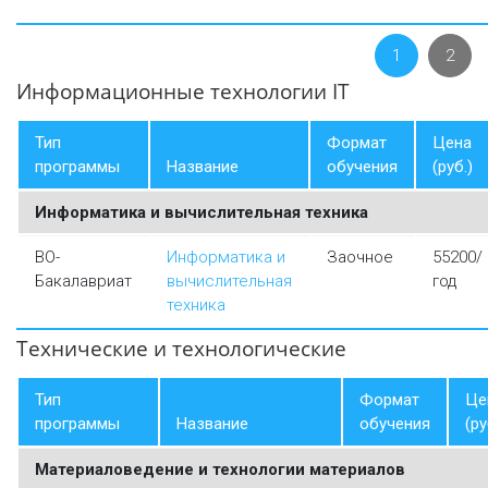
1
2
Информационные технологии IT
Тип
Формат
Цена
программы
Название
обучения
(руб.)
Информатика и вычислительная техника
ВО-
Информатика и
Заочное
55200/
Бакалавриат
вычислительная
год
техника
Технические и технологические
Тип
Формат
Це
программы
Название
обучения
(ру
Материаловедение и технологии материалов