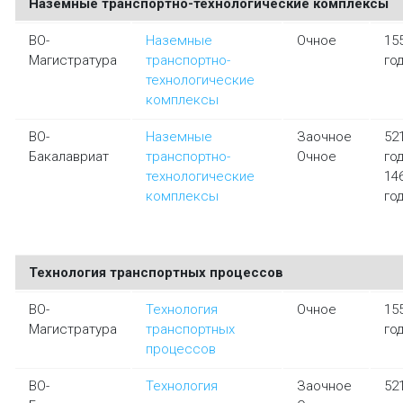
Наземные транспортно-технологические комплексы
ВО-
Наземные
Очное
15
Магистратура
транспортно-
го
технологические
комплексы
ВО-
Наземные
Заочное
52
Бакалавриат
транспортно-
Очное
го
технологические
14
комплексы
го
Технология транспортных процессов
ВО-
Технология
Очное
15
Магистратура
транспортных
го
процессов
ВО-
Технология
Заочное
52