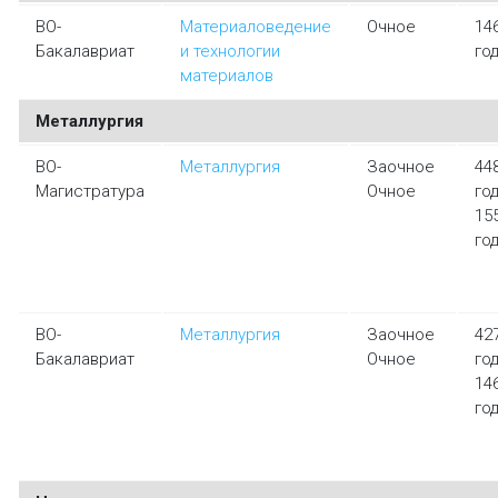
ВО-
Материаловедение
Очное
14
Бакалавриат
и технологии
го
материалов
Металлургия
ВО-
Металлургия
Заочное
44
Магистратура
Очное
го
15
го
ВО-
Металлургия
Заочное
42
Бакалавриат
Очное
го
14
го