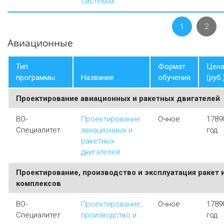
системах
1
2
Авиационные
Тип
Формат
Цен
программы
Название
обучения
(руб.
Проектирование авиационных и ракетных двигателей
ВО-
Проектирование
Очное
1789
Специалитет
авиационных и
год
ракетных
двигателей
Проектирование, производство и эксплуатация ракет 
комплексов
ВО-
Проектирование,
Очное
1789
Специалитет
производство и
год