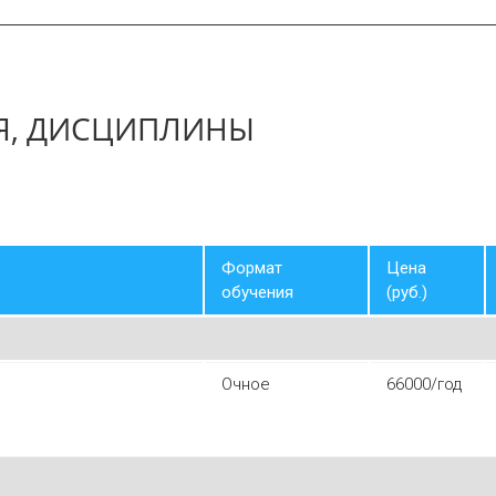
Я, ДИСЦИПЛИНЫ
Формат
Цена
обучения
(руб.)
Очное
66000/год