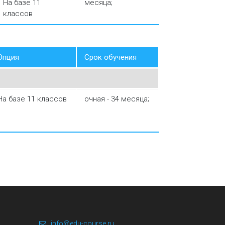
На базе 11
месяца;
классов
Опция
Срок обучения
На базе 11 классов
очная - 34 месяца;
info@edu-course.ru