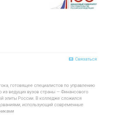
Связаться
тока, готовящее специалистов по управлению
о из ведущих вузов страны — Финансового
й элиты Рос­сии. В колледже сложился
едованиями, использующий современные
книками