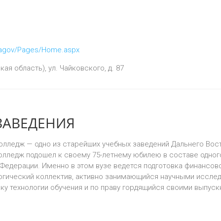
/blagov/Pages/Home.aspx
я область), ул. Чайковского, д. 87
ЗАВЕДЕНИЯ
­ледж — одно из старейших учебных заведений Даль­него Вос
олледж подошел к своему 75-летнему юбилею в составе одно­г
Федерации. Именно в этом вузе ведется подготовка финансово
огический коллектив, активно занима­ющийся научными иссл
у технологии обучения и по праву гордящийся своими выпус