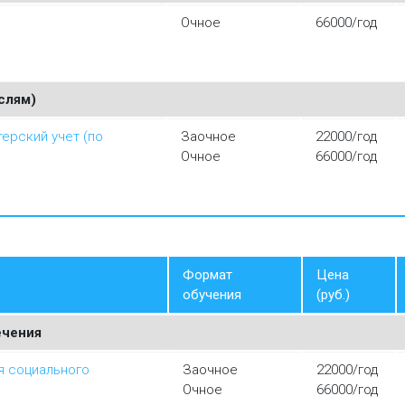
Очное
66000/год
слям)
терский учет (по
Заочное
22000/год
Очное
66000/год
Формат
Цена
обучения
(руб.)
ечения
я социального
Заочное
22000/год
Очное
66000/год