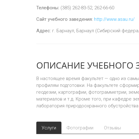
Телефоны:
(385) 262-83-52, 262-66-60
Сайт учебного заведения:
http://www.asau.ru/
Адрес:
г.
Барнаул
,
Барнаул (Сибирский федераль
ОПИСАНИЕ УЧЕБНОГО 
В настоящее время факультет — одно из самы
профилям подготовки. На факультете сформир
геодезии, картографии, фотограмметрии, земе
материалов и т.д. Кроме того, при кафедре з
лаборатория природоохранного обустройства
Услуги
Фотографии
Отзывы