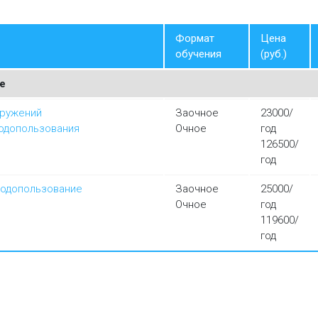
Формат
Цена
обучения
(руб.)
е
оружений
Заочное
23000/
одопользования
Очное
год
126500/
год
водопользование
Заочное
25000/
Очное
год
119600/
год