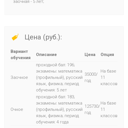
заочная - 5 лет;
Цена (руб.):
Вариант
Описание
Цена
Опция
обучения
проходной бал: 196;
экзамены: математика
На базе
35000/
Заочное
(профильный), русский
11
год
язык, физика; период
классов
обучения: 5 лет
проходной бал: 183;
экзамены: математика
На базе
125730/
Очное
(профильный), русский
11
год
язык, физика; период
классов
обучения: 4 года