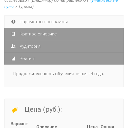
Столетовых» (Владимир) по направлению (
Гуманитарные
вузы
> Туризм)
Параметры программы
Краткое описание
Аудитория
Рейтинг
Продолжительность обучения:
очная - 4 года;
Цена (руб.):
Вариант
Описание
Цена
Опция