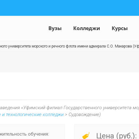
Вузы
Колледжи
Курсы
го университета морского и речного флота имени адмирала С.О. Макарова (Уф
заведения «Уфимский филиал Государственного университета мор
 и технологические колледжи
> Судовождение)
ительность обучения:
Цена (руб.):