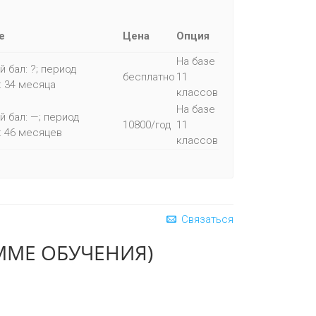
е
Цена
Опция
На базе
 бал: ?; период
бесплатно
11
: 34 месяца
классов
На базе
й бал: —; период
10800/год
11
: 46 месяцев
классов
Связаться
ММЕ ОБУЧЕНИЯ)