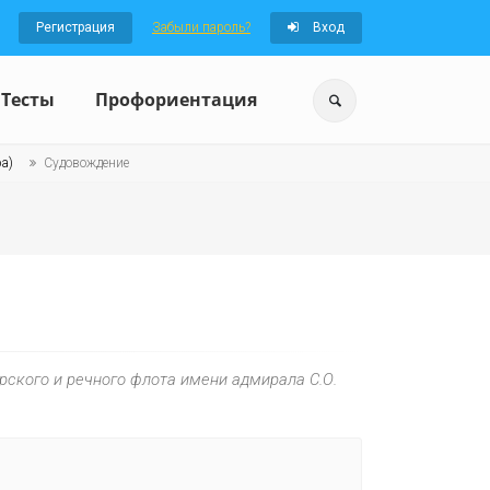
Регистрация
Забыли пароль?
Вход
Тесты
Профориентация
а)
Судовождение
ского и речного флота имени адмирала С.О.