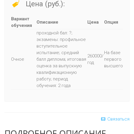
Цена (руб.):
Вариант
Описание
Цена
Опция
обучения
проходной бал: ?;
экзамены: профильное
вступительное
испытание; средний
На базе
260000/
Очное
балл диплома; итоговая
первого
год
оценка за выпускную
высшего
квалификационную
работу; период
обучения: 2 года
Связаться
ПОДРОБНОЕ ОПИСАНИЕ