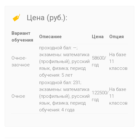
Цена (руб.):
Вариант
Описание
Цена
Опция
обучения
проходной бал: —;
экзамены: математика
На базе
Очное-
58600/
(профильный), русский
11
заочное
год
язык, физика; период
классов
обучения: 5 лет
проходной бал: 231;
экзамены: математика
На базе
122500/
Очное
(профильный), русский
11
год
язык, физика; период
классов
обучения: 4 года