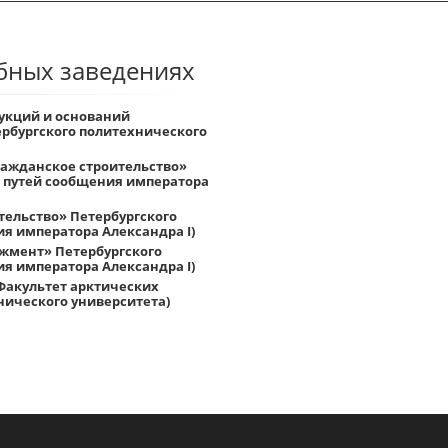
ебных заведениях
укций и оснований
рбургского политехнического
ражданское строительство»
а путей сообщения императора
тельство» Петербургского
я императора Александра I)
джмент» Петербургского
я императора Александра I)
Факультет арктических
нического университета)