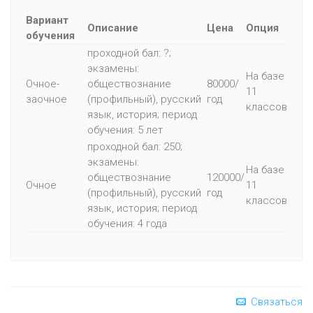
Вариант
Описание
Цена
Опция
обучения
проходной бал: ?;
экзамены:
На базе
Очное-
обществознание
80000/
11
заочное
(профильный), русский
год
классов
язык, история; период
обучения: 5 лет
проходной бал: 250;
экзамены:
На базе
обществознание
120000/
Очное
11
(профильный), русский
год
классов
язык, история; период
обучения: 4 года
Связаться