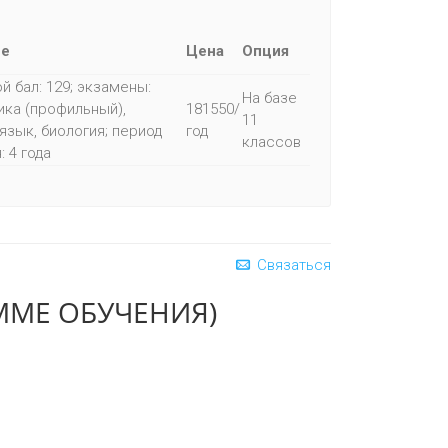
ие
Цена
Опция
й бал: 129; экзамены:
На базе
ка (профильный),
181550/
11
язык, биология; период
год
классов
: 4 года
Связаться
ММЕ ОБУЧЕНИЯ)