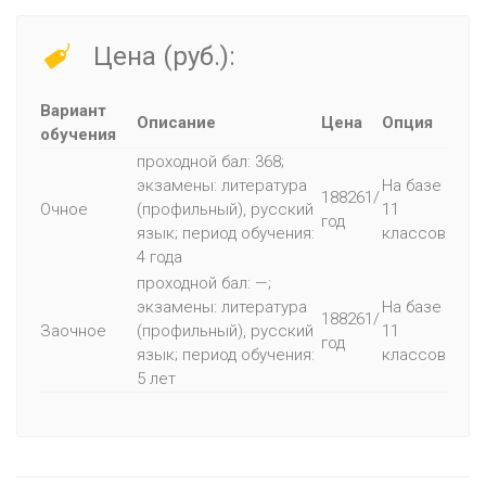
Цена (руб.):
Вариант
Описание
Цена
Опция
обучения
проходной бал: 368;
экзамены: литература
На базе
188261/
Очное
(профильный), русский
11
год
язык; период обучения:
классов
4 года
проходной бал: —;
экзамены: литература
На базе
188261/
Заочное
(профильный), русский
11
год
язык; период обучения:
классов
5 лет