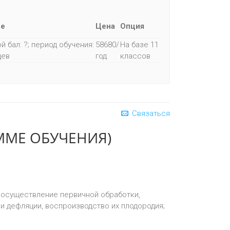
ие
Цена
Опция
й бал: ?; период обучения:
58680/
На базе 11
цев
год
классов
Связаться
ММЕ ОБУЧЕНИЯ)
, осуществление первичной обработки,
 и дефляции, воспроизводство их плодородия;