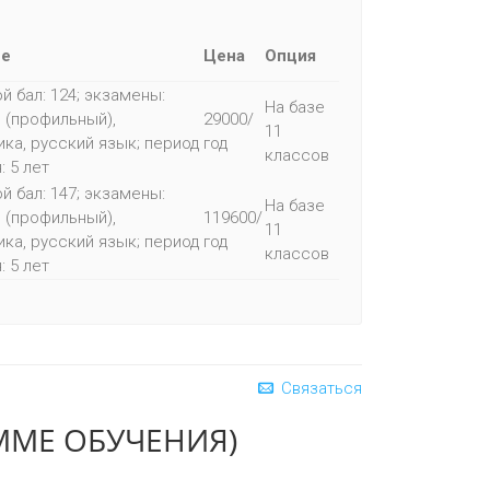
ие
Цена
Опция
й бал: 124; экзамены:
На базе
 (профильный),
29000/
11
ка, русский язык; период
год
классов
: 5 лет
й бал: 147; экзамены:
На базе
 (профильный),
119600/
11
ка, русский язык; период
год
классов
: 5 лет
Связаться
ММЕ ОБУЧЕНИЯ)