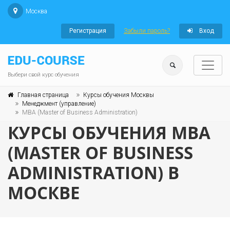
Москва
Регистрация
Забыли пароль?
Вход
Выбери свой курс обучения
Главная страница
Курсы обучения Москвы
Менеджмент (управление)
MBA (Master of Business Administration)
КУРСЫ ОБУЧЕНИЯ MBA
(MASTER OF BUSINESS
ADMINISTRATION) В
МОСКВЕ